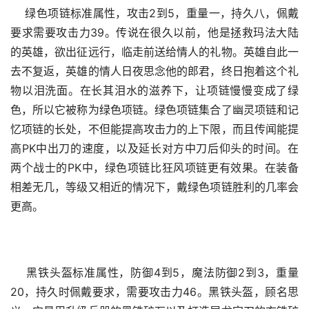
    绿色项链标准属性，攻击2到5，重量一，持久八，佩戴
要求需要攻击力39。传说在很久以前，他是拯救玛法大陆
的英雄，欲出征远行，临走前送给情人的礼物。英雄自此一
去不复返，英雄的情人日夜思念他的郎君，终日抱着这个礼
物以泪洗面。在长其泪水的滋养下，让项链慢慢变成了绿
色，所以它被称为绿色项链。绿色项链集合了幽灵项链和记
忆项链的长处，不但能提高攻击力的上下限，而且传闻能提
高PK中出刀的速度，以及延长对方中刀后仰头的时间。在
两个战士的PK中，绿色项链比狂风项链更有效果。在装备
相差无几，等级又相近的情况下，戴绿色项链胜利的几率会
更高。
    黑铁头盔标准属性，防御4到5，魔法防御2到3，重量
20，持久时佩戴要求，需要攻击力46。黑铁头盔，顾名思