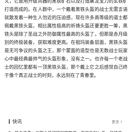
义，它是用升级兵器的黑铁矿石以及打造屠龙宝刀的玄铁矿
打造而成的。在人群中，一个戴着黑铁头盔的战士无需言语
就散发着一种生人勿近的压迫感，现在许多高等级的道士都
佩戴黑铁头盔，相比属性极高的祈祷头盔还要更胜一筹，黑
铁头是除了圣战之外防御属性最高的头盔了，但那是赤月级
别的终极装备，获取难度更高。在祖玛装备层面，黑铁头盔
是无可争议的头盔之王，那个蒙面的造型也是无数战士玩家
心中最经典最帅气的头盔形象，没有之一。也许每一个老战
士的回忆里都有一顶黑铁头盔，那个戴上它之后感觉自己终
于像个真正战士的时刻，永远刻在了青春里。
快讯
更多