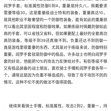
阎罗手套，标准属性防御0到4，重量是持久八，佩戴要求
需要等级30。这是重量级战士特有的装备，重量高达10，
是其他职业不敢奢望的一个防御性装备，能有如此的重量就
可以看出其坚固程度和防御效果。如果练级时佩戴防御如此
高的手套，可以省钱又省料，但如果要配上最好的全套高功
高防装备，等级不到39还真做不到。负重还达不到防御一
直是游戏里很重要的东西，尤其是对于练级来说，防御特别
重要。阎罗手套就是防御中的极品，许多战士也明白阎罗手
套的好处，他能把10%的攻击力反弹给对手。有些等级不够
又有极品装备的战士朋友，喜欢骑士手镯和阎罗手套各带一
个，通常这是因为负重不够造成的，导致了攻不攻防不防的
情况，这种不伦不类的做法不值得提倡。
    继续来看骑士手镯，标准属性，攻击2到2，重量一，持