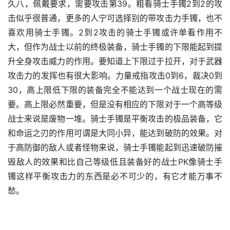
久八，佩戴要求，需要攻击第39。粗看骑士手镯2到2的攻
击似乎很普通，更多的人宁可选择别的带攻击力手镯，也不
喜欢用骑士手镯。2到2攻击的骑士手镯或许单看作用不
大，但作为战士以前的终极装备，骑士手镯的下限能起到提
升全身攻击威力的作用。要知道上下限过于拉开，对于武器
攻击力的发挥也有很大影响。力量戒指攻击0到6，裁决0到
30，高上限低下限的装备完全不能达到一个战士现在的需
要。高上限必然重要，但是没有相应的下限对于一个高等级
战士来说是废物一堆。骑士手镯是平衡攻击的极品装备，它
和命运之刃的作用可谓是大同小异，能达到破防的效果。对
于高防御的敌人或者怪物来说，骑士手镯能起到迅速破防摧
毁敌人的效果和比自己等级低且装备好的战士PK像骑士手
镯这样平衡攻击力的东西是必不可少的，有它才能万事不
愁。