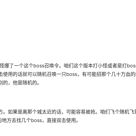
刚刚打小怪爆了一个这个boss召唤令。咱们这个版本打小怪或者是打bos
击使用的话就可以随机召唤一只boss，有可能招那个几十万血的
级别的，他是随机的。
的地方。如果是离那个城太近的话，可能容易被抢。咱们飞个随机飞
地方去找几个boss，直接双击使用。